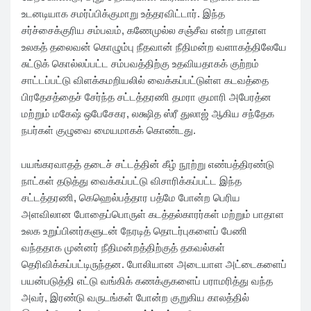
உடனடியாக சமர்ப்பிக்குமாறு உத்தரவிட்டார். இந்த
சர்ச்சைக்குரிய சம்பவம், கணேமுல்ல சஞ்சீவ என்ற பாதாள
உலகத் தலைவன் கொழும்பு நீதவான் நீதிமன்ற வளாகத்திலேயே
சுட்டுக் கொல்லப்பட்ட சம்பவத்திற்கு உதவியதாகக் குற்றம்
சாட்டப்பட்டு விளக்கமறியலில் வைக்கப்பட்டுள்ள கடவத்தை
பிரதேசத்தைச் சேர்ந்த சட்டத்தரணி தமரா குமாரி அபேரத்ன
மற்றும் மகேஷ் ஒபேசேகர, லக்ஷித ஸ்ரீ துலாஜ் ஆகிய சந்தேக
நபர்கள் குழுவை மையமாகக் கொண்டது.
பயங்கரவாதத் தடைச் சட்டத்தின் கீழ் நூற்று எண்பத்திரண்டு
நாட்கள் தடுத்து வைக்கப்பட்டு விசாரிக்கப்பட்ட இந்த
சட்டத்தரணி, கெஹெல்பத்தார பத்மே போன்ற பெரிய
அளவிலான போதைப்பொருள் கடத்தல்காரர்கள் மற்றும் பாதாள
உலக உறுப்பினர்களுடன் நேரடித் தொடர்புகளைப் பேணி
வந்ததாக முன்னர் நீதிமன்றத்திற்குத் தகவல்கள்
தெரிவிக்கப்பட்டிருந்தன. போலியான அடையாள அட்டைகளைப்
பயன்படுத்தி எட்டு வங்கிக் கணக்குகளைப் பராமரித்து வந்த
அவர், இரண்டு வருடங்கள் போன்ற குறுகிய காலத்தில்