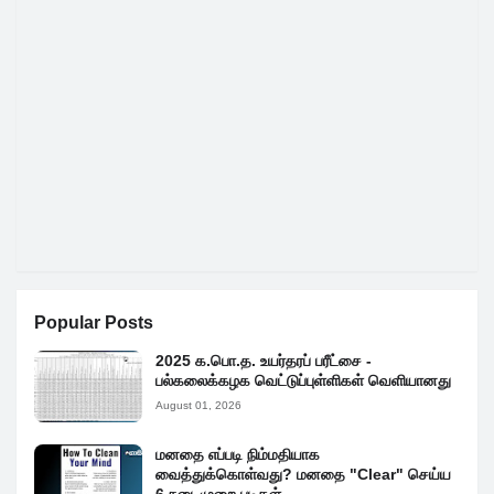
Popular Posts
2025 க.பொ.த. உயர்தரப் பரீட்சை -
பல்கலைக்கழக வெட்டுப்புள்ளிகள் வெளியானது
August 01, 2026
மனதை எப்படி நிம்மதியாக
வைத்துக்கொள்வது? மனதை "Clear" செய்ய
6 நடைமுறை படிகள்