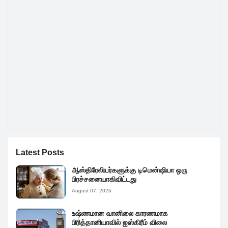
Latest Posts
ஆஸ்திரேலியர்களுக்கு டிமென்ஷியா ஒரு
பிரச்சனையாகிவிட்டது
August 07, 2026
உஷ்ணமான வானிலை காரணமாக
பிரித்தானியாவில் ஐஸ்கிரீம் விலை