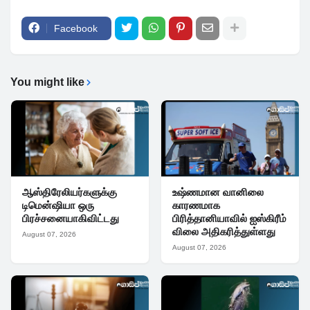
Facebook
You might like
ஆஸ்திரேலியர்களுக்கு
உஷ்ணமான வானிலை
டிமென்ஷியா ஒரு
காரணமாக
பிரச்சனையாகிவிட்டது
பிரித்தானியாவில் ஐஸ்கிரீம்
விலை அதிகரித்துள்ளது
August 07, 2026
August 07, 2026