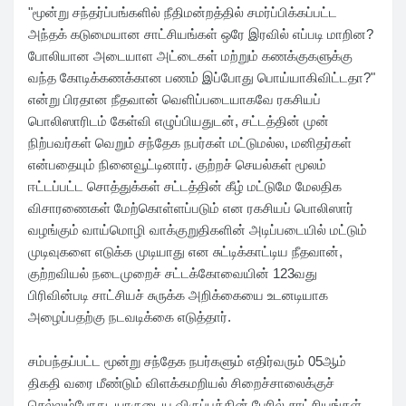
"மூன்று சந்தர்ப்பங்களில் நீதிமன்றத்தில் சமர்ப்பிக்கப்பட்ட
அந்தக் கடுமையான சாட்சியங்கள் ஒரே இரவில் எப்படி மாறின?
போலியான அடையாள அட்டைகள் மற்றும் கணக்குகளுக்கு
வந்த கோடிக்கணக்கான பணம் இப்போது பொய்யாகிவிட்டதா?"
என்று பிரதான நீதவான் வெளிப்படையாகவே ரகசியப்
பொலிஸாரிடம் கேள்வி எழுப்பியதுடன், சட்டத்தின் முன்
நிற்பவர்கள் வெறும் சந்தேக நபர்கள் மட்டுமல்ல, மனிதர்கள்
என்பதையும் நினைவூட்டினார். குற்றச் செயல்கள் மூலம்
ஈட்டப்பட்ட சொத்துக்கள் சட்டத்தின் கீழ் மட்டுமே மேலதிக
விசாரணைகள் மேற்கொள்ளப்படும் என ரகசியப் பொலிஸார்
வழங்கும் வாய்மொழி வாக்குறுதிகளின் அடிப்படையில் மட்டும்
முடிவுகளை எடுக்க முடியாது என சுட்டிக்காட்டிய நீதவான்,
குற்றவியல் நடைமுறைச் சட்டக்கோவையின் 123வது
பிரிவின்படி சாட்சியச் சுருக்க அறிக்கையை உடனடியாக
அழைப்பதற்கு நடவடிக்கை எடுத்தார்.
சம்பந்தப்பட்ட மூன்று சந்தேக நபர்களும் எதிர்வரும் 05ஆம்
திகதி வரை மீண்டும் விளக்கமறியல் சிறைச்சாலைக்குச்
செல்லும்போது, யாருடைய விருப்பத்தின் பேரில் சாட்சியங்கள்