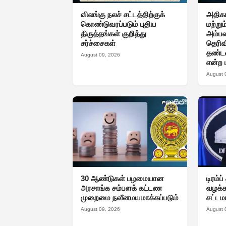
விலங்கு நலச் சட்டத்திற்குக்
அதிகா
கொண்டுவரப்படும் புதிய
மற்ற
திருத்தங்கள் குறித்து
அம்பல
சர்ச்சைகள்
தெரிவ
தண்ட
August 09, 2026
என்ற ப
August 
30 ஆண்டுகள் பழமையான
டிரம்ப
அரசாங்க சம்பளக் கட்டண
வழக்
முறைமை நவீனமயமாக்கப்படும்
சட்டம
August 09, 2026
August 