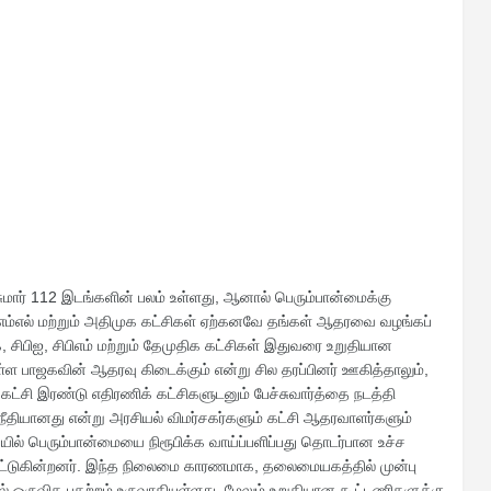
ுமார் 112 இடங்களின் பலம் உள்ளது, ஆனால் பெரும்பான்மைக்கு
எம்எல் மற்றும் அதிமுக கட்சிகள் ஏற்கனவே தங்கள் ஆதரவை வழங்கப்
 சிபிஐ, சிபிஎம் மற்றும் தேமுதிக கட்சிகள் இதுவரை உறுதியான
ள பாஜகவின் ஆதரவு கிடைக்கும் என்று சில தரப்பினர் ஊகித்தாலும்,
 கட்சி இரண்டு எதிரணிக் கட்சிகளுடனும் பேச்சுவார்த்தை நடத்தி
ீதியானது என்று அரசியல் விமர்சகர்களும் கட்சி ஆதரவாளர்களும்
ையில் பெரும்பான்மையை நிரூபிக்க வாய்ப்பளிப்பது தொடர்பான உச்ச
ாட்டுகின்றனர். இந்த நிலைமை காரணமாக, தலைமையகத்தில் முன்பு
ில் ஒருவித பதற்றம் உருவாகியுள்ளது, மேலும் உறுதியான கூட்டணிகளுக்கு