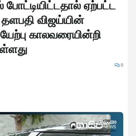
போட்டியிட்டதால் ஏற்பட்ட
 தளபதி விஜய்யின்
யேற்பு காலவரையின்றி
ுள்ளது
0