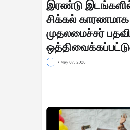
இரண்டு இடங்களில் 
சிக்கல் காரணமாக
முதலமைச்சர் பதவி
ஒத்திவைக்கப்பட்ட
•
May 07, 2026