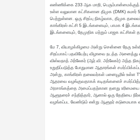
எண்ணிக்கை 233 ஆக மாறி, பெரும்பான்மைக்குத
உள்ள வலுவான கட்சிகளான திமுக (DMK) சுமார் 5
பெற்றுள்ளன. ஒரு சிறப்பு நிகழ்வாக, திமுக தலைவ
காங்கிரஸ் கட்சி 5 இடங்களையும், பாமக 4 இடங்களையு
இடங்களையும், தேமுதிக மற்றும் பாஜக கட்சிகள்
மே 7, வியாழக்கிழமை அன்று சென்னை நேரு உள்விளை
சிறப்பாகப் பதவியேற்பு விழாவை நடத்த அனைத்து ஏற்
விஸ்வநாத் அர்லேகர் (ஆர்.வி. அர்லேகர்) அந்த 
உறுதிப்படுத்த போதுமான ஆதாரங்கள் சமர்ப்பிக்கப்ப
அன்று, காங்கிரஸ் தலைவர்கள் பனையூரில் உள்ள T
ஆதரவை வழங்குவதாகக் கடிதங்களைச் சமர்ப்பித்த
அரசாங்கத்தை அமைப்பதற்கான தனது உரிமையை வல
ஆளுநரைச் சந்தித்தார், ஆனால் ஒரு தேதியை நிர்ண
வழங்கப்பட வேண்டும் என்று ஆளுநர் கடுமையாக வல