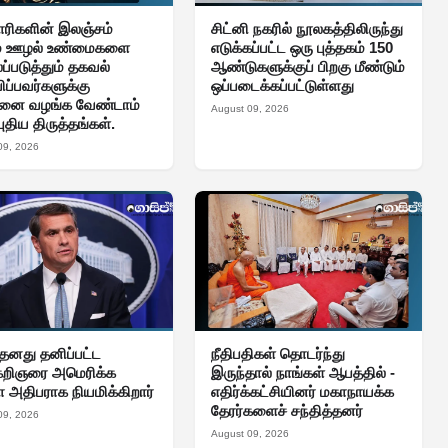
ரிகளின் இலஞ்சம்
சிட்னி நகரில் நூலகத்திலிருந்து
ும் ஊழல் உண்மைகளை
எடுக்கப்பட்ட ஒரு புத்தகம் 150
ப்படுத்தும் தகவல்
ஆண்டுகளுக்குப் பிறகு மீண்டும்
ிப்பவர்களுக்கு
ஒப்படைக்கப்பட்டுள்ளது
னை வழங்க வேண்டாம்
August 09, 2026
ுதிய திருத்தங்கள்.
09, 2026
் தனது தனிப்பட்ட
நீதிபதிகள் தொடர்ந்து
கறிஞரை அமெரிக்க
இருந்தால் நாங்கள் ஆபத்தில் -
ா அதிபராக நியமிக்கிறார்
எதிர்க்கட்சியினர் மகாநாயக்க
தேரர்களைச் சந்தித்தனர்
09, 2026
August 09, 2026