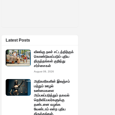
Latest Posts
விலங்கு நலச் சட்டத்திற்குக்
கொண்டுவரப்படும் புதிய
திருத்தங்கள் குறித்து
சர்ச்சைகள்
August 09, 2026
அதிகாரிகளின் இலஞ்சம்
மற்றும் ஊழல்
உண்மைகளை
அம்பலப்படுத்தும் தகவல்
தெரிவிப்பவர்களுக்கு
தண்டனை வழங்க
வேண்டாம் என்ற புதிய
திருத்தங்கள்.