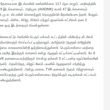
் தேவையான இடங்களின் எண்ணிக்கை 117 ஆக மாறும். மாநிலத்தில்
9 இடங்களையும், அதிமுக (AIADMK) சுமார் 47 இடங்களையும்
ர் மு.க. ஸ்டாலின் கொளத்தூர் தொகுதியில் தோல்வியடைந்தார். மேலும்,
ம், விசிக, சிபிஐ, சிபிஎம் மற்றும் ஐயுஎம்எல் கட்சிகள் தலா 2
 தலா ஒரு இடத்தையும் வென்றுள்ளன.
யாட்டு அரங்கில் பெரும் மக்கள் கூட்டத்தின் பங்கேற்புடன் மிகச்
பாடுகளும் செய்யப்பட்டிருந்தாலும், தமிழ்நாடு ஆளுநர் ராஜேந்திர
நிகழ்வை காலவரையின்றி ஒத்திவைத்துள்ளார். பெரும்பான்மை பலத்தை
டாததே இதற்குக் காரணம் என்று ஆளுநர் சுட்டிக்காட்டியுள்ளார். மே 6
VK தலைமையகத்திற்குச் சென்று தங்கள் 5 சட்டமன்ற உறுப்பினர்களின்
னர். அதன்பிறகு, விஜய் லோக் பவனில் ஆளுநரைச் சந்தித்து
ியுறுத்தினார். அன்று மாலை, TVK தலைவர் ஆதவ் அர்ஜுனாவும்
யிப்பதற்கு முன் பெரும்பான்மையை நிரூபிக்கும் கடிதங்கள் கட்டாயம்
ியுறுத்தினார்.