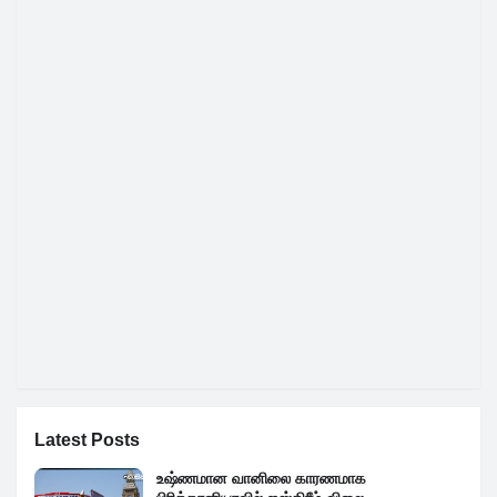
Latest Posts
உஷ்ணமான வானிலை காரணமாக