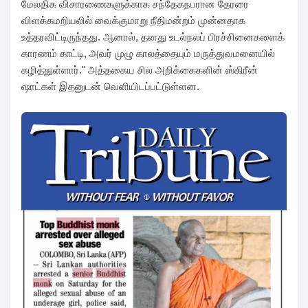
மேலதிக விசாரணைகளுக்காக சந்தேகநபரான தேரரை
விளக்கமறியலில் வைக்குமாறு நீதிமன்றம் முன்னதாக
உத்தரவிட்டிருந்தது. ஆனால், தனது உடல்நலப் பிரச்சினைகளைக்
காரணம் காட்டி, அவர் முழு காலத்தையும் மருத்துவமனையில்
கழித்துள்ளார்." அத்தகைய சில அறிக்கைகளின் ஸ்கிரீன்
ஷாட்கள் இதனுடன் வெளியிடப்பட்டுள்ளன.