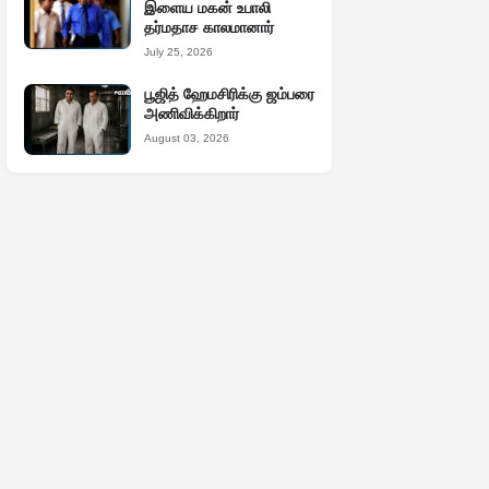
இளைய மகன் உபாலி
தர்மதாச காலமானார்
July 25, 2026
பூஜித் ஹேமசிரிக்கு ஜம்பரை
அணிவிக்கிறார்
August 03, 2026