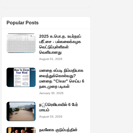
Popular Posts
2025 க.பொ.த. உயர்தரப்
பரீட்சை - பல்கலைக்கழக
வெட்டுப்புள்ளிகள்
வெளியானது
August 01, 2026
மனதை எப்படி நிம்மதியாக
வைத்துக்கொள்வது?
மனதை "Clear" செய்ய 6
நடைமுறை படிகள்
January 30, 2026
நුවரெலியாவில் 6 பேர்
மாயம்
August 03, 2026
நவலோக குடும்பத்தின்