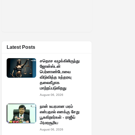
Latest Posts
சதொச வழக்கிலிருந்து
ஜோன்ஸ்டன்
பெர்னாண்டோவை
விடுவித்த உத்தரவு
தலைகீழாக
மாற்றப்படுகிறது
August 06, 2026
நான் உயரமான மரம்
என்பதால் எனக்கு சேறு
பூசுகிறார்கள் - ராஜீவ்
அமரசூரிய
August 06, 2026