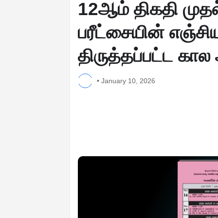
12ஆம் திகதி முதல
பரீட்சையின் எஞ்ச
திருத்தப்பட்ட க
•
January 10, 2026